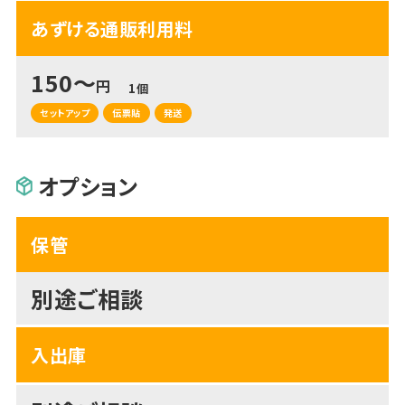
あずける通販利用料
150～
円
1個
セットアップ
伝票貼
発送
オプション
保管
別途ご相談
入出庫