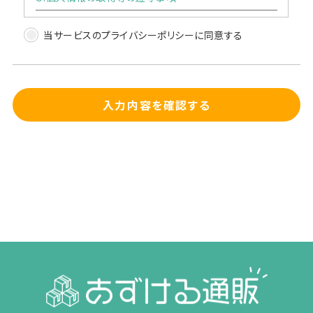
当社による個人情報の取得、利用、提供については、以下
当サービスのプライバシーポリシーに同意する
の事項を遵守します。
(1)個人情報の取得
当社は、当社が管理するインターネットによる情報提供サ
イト（以下「本サイト」といいます。）の運営に必要な範囲で、
本サイトの一般利用者（以下「ユーザー」といいます。）又は
入力内容を確認する
本サイトに広告掲載を行う者（以下「掲載主」といいます。）
から、ユーザー又は掲載主に係る個人情報を取得すること
があります。
(2)個人情報の利用目的
当社は、当社が取得した個人情報について、法令に定める
場合又は本人の同意を得た場合を除き、以下に定める利
用目的の達成に必要な範囲を超えて利用することはあり
ません。
① 本サイトの運営、維持、管理
② 本サイトを通じたサービスの提供及び紹介
③ 本サイトの品質向上のためのアンケート
(3)個人情報の提供等
当社は、法令で定める場合を除き、本人の同意に基づき取
得した個人情報を、本人の事前の同意なく第三者に提供す